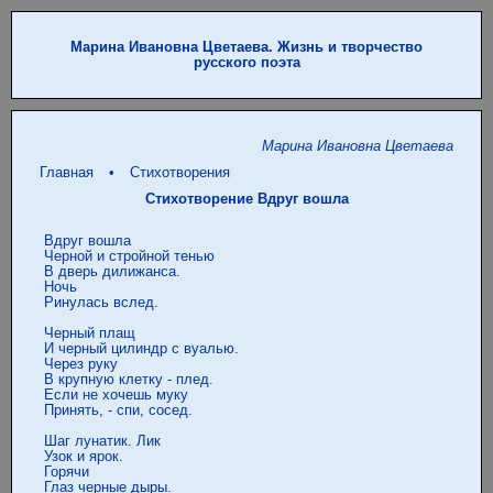
Марина Ивановна Цветаева. Жизнь и творчество
русского поэта
Марина Ивановна Цветаева
Главная
•
Стихотворения
Стихотворение Вдруг вошла
 Вдруг вошла

 Черной и стройной тенью

 В дверь дилижанса.

 Ночь

 Ринулась вслед.

 Черный плащ

 И черный цилиндр с вуалью.

 Через руку

 В крупную клетку - плед.

 Если не хочешь муку

 Принять, - спи, сосед.

 Шаг лунатик. Лик

 Узок и ярок.

 Горячи

 Глаз черные дыры.
