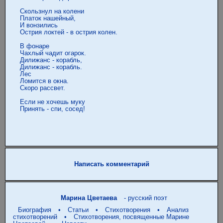
 Скользнул на колени

 Платок нашейный,

 И вонзились

 Острия локтей - в острия колен.

 В фонаре

 Чахлый чадит огарок.

 Дилижанс - корабль,

 Дилижанс - корабль.

 Лес

 Ломится в окна.

 Скоро рассвет.

 Если не хочешь муку

 Принять - спи, сосед!

Написать комментарий
Марина Цветаева
- русский поэт
Биография
•
Статьи
•
Стихотворения
•
Анализ
стихотворений
•
Стихотворения, посвященные Марине