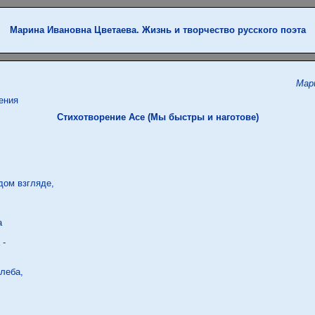
Марина Ивановна Цветаева. Жизнь и творчество русского поэта
Мар
ения
Стихотворение Асе (Мы быстры и наготове)
ом взгляде,



-

леба,
