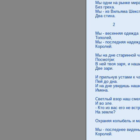
 Мы одни на рынке мира
 Без греха.

 Мы - из Вильяма Шексп
 Два стиха.

               2

 Мы - весенняя одежда

 Тополей,

 Мы - последняя надежд
 Королей.

 Мы на дне старинной ч
 Посмотри:

 В ней твоя заря, и наши
 Две зари.

 И прильнув устами к ча
 Пей до дна.

 И на дне увидишь наши
 Имена.

 Светлый взор наш смел
 И во зле.

 - Кто из вас его не встр
 На земле?

 Охраняя колыбель и ма
 Мы - последнее видень
 Королей.
