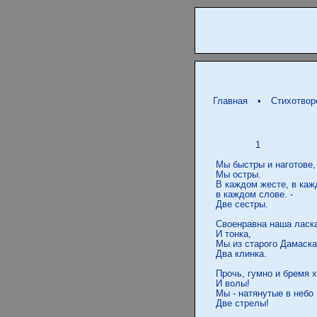
Главная
•
Стихотвор
               1

 Мы быстры и наготове,

 Мы остры.

 В каждом жесте, в кажд
 в каждом слове. -

 Две сестры.

 Своенравна наша ласка
 И тонка,

 Мы из старого Дамаска 
 Два клинка.

 Прочь, гумно и бремя х
 И волы!

 Мы - натянутые в небо

 Две стрелы!
