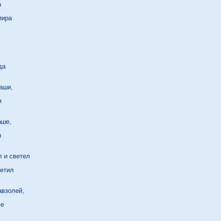


ира

а

аши,



ше,



 и светел

етил

взолей,

е
