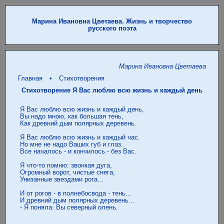
Марина Ивановна Цветаева. Жизнь и творчество
русского поэта
Марина Ивановна Цветаева
Главная
•
Стихотворения
Стихотворение Я Вас люблю всю жизнь и каждый день
 Я Вас люблю всю жизнь и каждый день,

 Вы надо мною, как большая тень,

 Как древний дым полярных деревень.

 Я Вас люблю всю жизнь и каждый час.

 Но мне не надо Ваших губ и глаз.

 Все началось - и кончилось - без Вас.

 Я что-то помню: звонкая дуга,

 Огромный ворот, чистые снега,

 Унизанные звездами рога...

 И от рогов - в полнебосвода - тень...

 И древний дым полярных деревень...

 - Я поняла: Вы северный олень.
