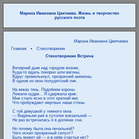
Марина Ивановна Цветаева. Жизнь и творчество
русского поэта
Марина Ивановна Цветаева
Главная
•
Стихотворения
Стихотворение Встреча
 Вечерний дым над городом возник,

 Куда-то вдаль покорно шли вагоны,

 Вдруг промелькнул, прозрачней анемоны,

 В одном из окон полудетский лик.

 На веках тень. Подобием короны

 Лежали кудри... Я сдержала крик:

 Мне стало ясно в этот краткий миг,

 Что пробуждают мертвых наши стоны.

 С той девушкой у темного окна

 — Виденьем рая в сутолке вокзальной —

 Не раз встречалась я в долинах сна.

 Но почему была она печальной?

 Чего искал прозрачный силуэт?

 Быть может ей — и в небе счастья нет? 
