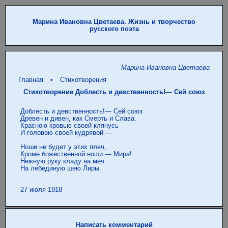
Марина Ивановна Цветаева. Жизнь и творчество
русского поэта
Марина Ивановна Цветаева
Главная
•
Стихотворения
Стихотворение Доблесть и девственность!— Сей союз
 Доблесть и девственность!— Сей союз

 Древен и дивен, как Смерть и Слава.

 Красною кровью своей клянусь

 И головою своей кудрявой —

 Ноши не будет у этих плеч,

 Кроме божественной ноши — Мира!

 Нежную руку кладу на меч:

 На лебединую шею Лиры.

Написать комментарий