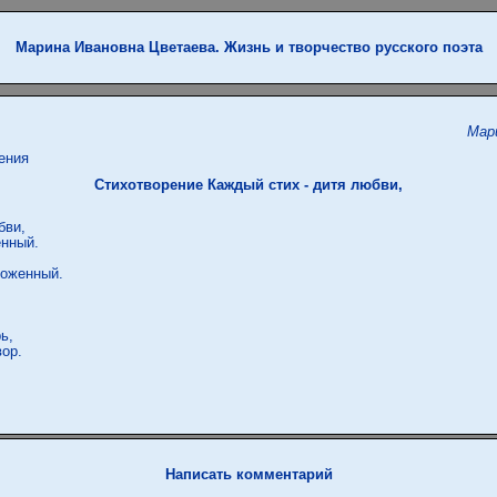
Марина Ивановна Цветаева. Жизнь и творчество русского поэта
Мар
ения
Стихотворение Каждый стих - дитя любви,
ви,

нный.

оженный.

ь,

ор. 

Написать комментарий