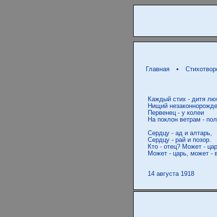
Главная
•
Стихотвор
 Каждый стих - дитя люб
 Нищий незаконнорожде
 Первенец - у колеи

 На поклон ветрам - пол
 Сердцу - ад и алтарь,

 Сердцу - рай и позор.

 Кто - отец? Может - цар
 Может - царь, может - в