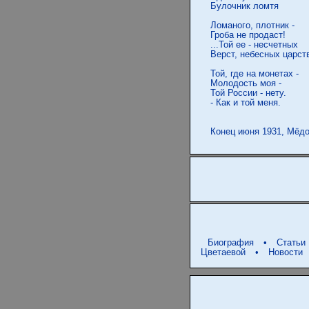
 Булочник ломтя

 Ломаного, плотник -

 Гроба не продаст!

 ...Той ее - несчетных

 Верст, небесных царств
 Той, где на монетах -

 Молодость моя -

 Той России - нету.

 - Как и той меня.

Биография
•
Статьи
Цветаевой
•
Новости