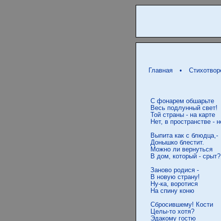
Главная
•
Стихотвор
 С фонарем обшарьте

 Весь подлунный свет!

 Той страны - на карте

 Нет, в пространстве - не
 Выпита как с блюдца,-

 Донышко блестит.

 Можно ли вернуться

 В дом, который - срыт?

 Заново родися -

 В новую страну!

 Ну-ка, воротися

 На спину коню

 Сбросившему! Кости

 Целы-то хотя?

 Эдакому гостю
