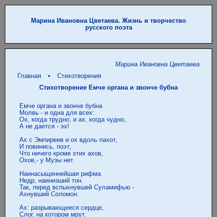
Марина Ивановна Цветаева. Жизнь и творчество
русского поэта
Марина Ивановна Цветаева
Главная
•
Стихотворения
Стихотворение Емче органа и звонче бубна
 Емче органа и звонче бубна

 Молвь - и одна для всех:

 Ох, когда трудно, и ах, когда чудно,

 А не дается - эх!

 Ах с Эмпиреев и ох вдоль пахот,

 И повинись, поэт,

 Что ничего кроме этих ахов,

 Охов,- у Музы нет.

 Наинасыщеннейшая рифма

 Недр, наинизший тон.

 Так, перед вспыхнувшей Суламифью -

 Ахнувший Соломон.

 Ах: разрывающееся сердце,

 Слог, на котором мрут.
