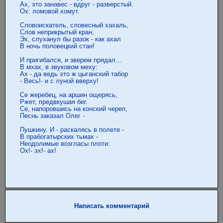
 Ах, это занавес - вдруг - разверстый.

 Ох: ломовой хомут.

 Словоискатель, словесный хахаль,

 Слов неприкрытый кран,

 Эх, слуханул бы разок - как ахал

 В ночь половецкий стан!

 И пригибался, и зверем прядал...

 В мхах, в звуковом меху:

 Ах - да ведь это ж цыганский табор

 - Весь!- и с луной вверху!

 Се жеребец, на аршин ощерясь,

 Ржет, предвкушая бег.

 Се, напоровшись на конский череп,

 Песнь заказал Олег -

 Пушкину. И - раскалясь в полете -

 В прабогатырских тьмах -

 Неодолимые возгласы плоти:

 Ох!- эх!- ах!

Написать комментарий