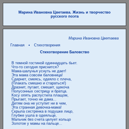
Марина Ивановна Цветаева. Жизнь и творчество
русского поэта
Марина Ивановна Цветаева
Главная
•
Стихотворения
Стихотворение Баловство
 В темной гостиной одиннадцать бьет.

 Что-то сегодня приснится?

 Мама-шалунья уснуть не дает!

 Эта мама совсем баловница!

 Сдернет, смеясь, одеяло с плеча,

 (Плакать смешно и стараться!)

 Дразнит, пугает, смешит, щекоча

 Полусонных сестрицу и братца.

 Косу опять распустила плащом,

 Прыгает, точно не дама...

 Детям она не уступит ни в чем,

 Эта странная девочка-мама!

 Скрыла сестренка в подушке лицо,

 Глубже ушла в одеяльце,

 Мальчик без счета целует кольцо

 Золотое у мамы на пальце...
